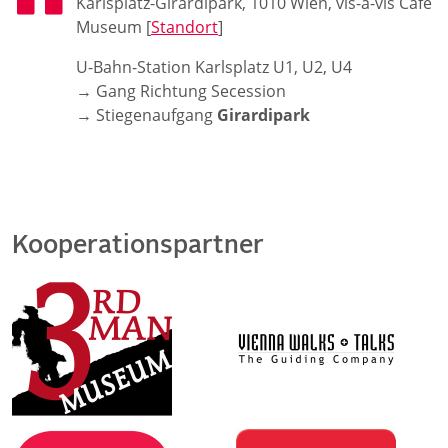
Karlsplatz-Girardipark, 1010 Wien, vis-à-vis Café
Museum [
Standort
]
U-Bahn-Station Karlsplatz U1, U2, U4
→ Gang Richtung Secession
→ Stiegenaufgang
Girardipark
Kooperationspartner