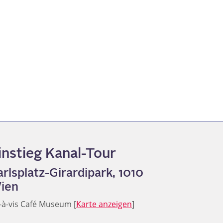
instieg Kanal-Tour
arlsplatz-Girardipark, 1010
ien
s-à-vis Café Museum [
Karte anzeigen
]