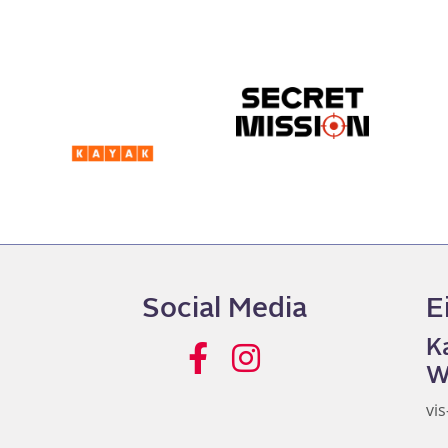
Social Media
E
K
W
vi